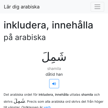
Lär dig arabiska
inkludera, innehålla
på arabiska
ﺷَﻤِﻞَ
shamila
dåtid han
Det arabiska ordet för
inkludera, innehålla
uttalas
shamila
och
ﺷَﻤِﻞَ
skrivs
. Precis som alla arabiska ord skrivs det från höger
till vänster. Ordklassen är
verb
.