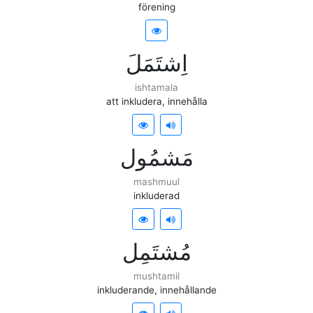
förening
ﺍِﺷﺘَﻤَﻞَ
ishtamala
att inkludera, innehålla
ﻣَﺸﻤُﻮﻝ
mashmuul
inkluderad
ﻣُﺸﺘَﻤِﻞ
mushtamil
inkluderande, innehållande