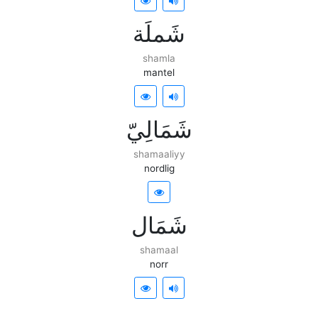
ﺷَﻤﻠَﺔ
shamla
mantel
ﺷَﻤَﺎﻟِﻲّ
shamaaliyy
nordlig
ﺷَﻤَﺎﻝ
shamaal
norr