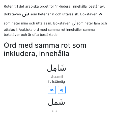
Roten till det arabiska ordet för 'inkludera, innehålla' består av:
ﻡ
ﺵ
Bokstaven
som heter
shin
och uttalas
sh
. Bokstaven
ﻝ
som heter
mim
och uttalas
m
. Bokstaven
som heter
lam
och
uttalas
l
. Arabiska ord med samma rot innehåller samma
bokstäver och är ofta besläktade.
Ord med samma rot som
inkludera, innehålla
ﺷَﺎﻣِﻞ
shaamil
fullständig
ﺷَﻤﻞ
shaml