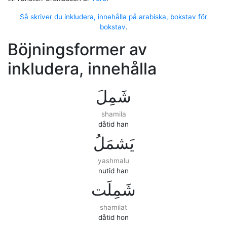
Så skriver du inkludera, innehålla på arabiska, bokstav för
bokstav
.
Böjningsformer av
inkludera, innehålla
ﺷَﻤِﻞَ
shamila
dåtid han
ﻳَﺸﻤَﻞُ
yashmalu
nutid han
ﺷَﻤِﻠَﺖ
shamilat
dåtid hon