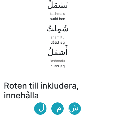
ﺗَﺸﻤَﻞُ
tashmalu
nutid hon
ﺷَﻤِﻠﺖُ
shamiltu
dåtid jag
ﺃَﺷﻤَﻞُ
'ashmalu
nutid jag
Roten till inkludera,
innehålla
ﺵ
ﻡ
ﻝ