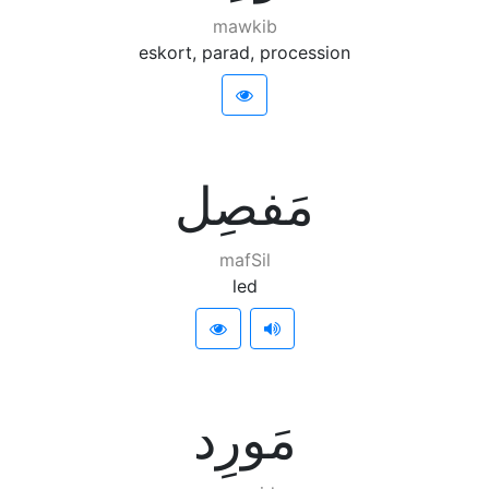
mawkib
eskort, parad, procession
ﻣَﻔﺼِﻞ
mafSil
led
ﻣَﻮﺭِﺩ