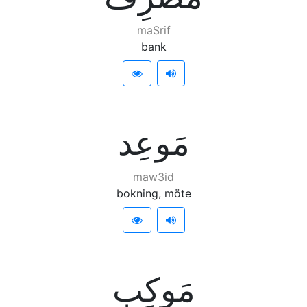
maSrif
bank
ﻣَﻮﻋِﺪ
maw3id
bokning, möte
ﻣَﻮﻛِﺐ