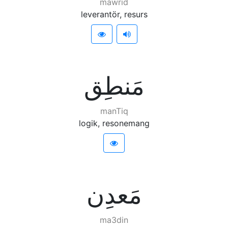
mawrid
leverantör, resurs
ﻣَﻨﻄِﻖ
manTiq
logik, resonemang
ﻣَﻌﺪِﻥ
ma3din