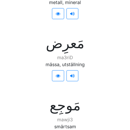
metall, mineral
ﻣَﻌﺮِﺽ
ma3riD
mässa, utställning
ﻣَﻮﺟِﻊ
mawji3
smärtsam